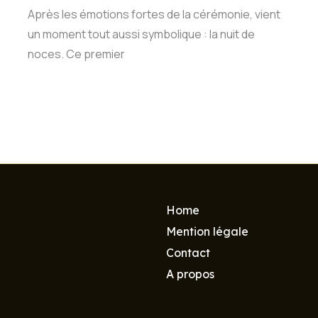
Après les émotions fortes de la cérémonie, vient
un moment tout aussi symbolique : la nuit de
noces. Ce premier
Home
Mention légale
Contact
A propos