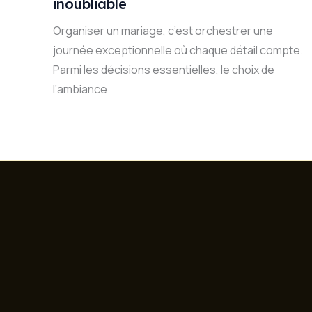
inoubliable
Organiser un mariage, c’est orchestrer une
journée exceptionnelle où chaque détail compte.
Parmi les décisions essentielles, le choix de
l’ambiance